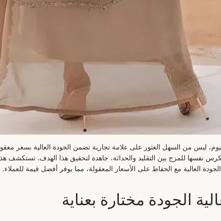
م، ليس من السهل العثور على علامة تجارية تضمن الجودة العالية بسعر معق
، التي تكرس نفسها للمزج بين التقليد والحداثة، جاهدة لتحقيق هذا الهدف. تستكشف ه
ية الجودة مختارة بعناية