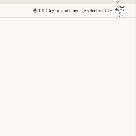
Total
USD
Region and language selector
/
AR
items
in
cart:
0