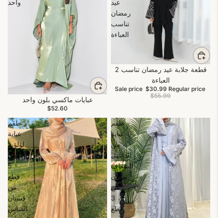
عيد
واحد
رمضان
تناسب
العباءة
2 قطعة جلابة عيد رمضان تناسب
Sale
العباءة
Sale price
$30.99
Regular price
$55.99
عبايات ماكسي بلون واحد
$52.60
طقم
طقم
عباية
عباية
من
لؤلؤية
الدانتيل
من
الشفاف
5
مكون
قطع
من
من
3
فستان
قطع
الشاش